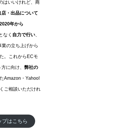
たのはいいけれど、商
出店・出品について
2020年から
ことなく
自力で行い
、
事業の立ち上げから
た。これからECモ
う方に向け、
弊社の
azon・Yahoo!
くご相談いただけれ
ョップはこちら