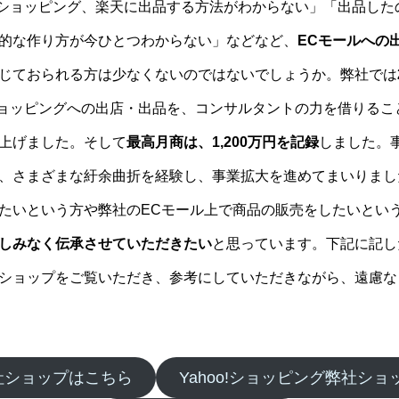
hoo!ショッピング、楽天に出品する方法がわからない」「出品し
的な作り方が今ひとつわからない」などなど、
ECモールへの
じておられる方は少なくないのではないでしょうか。弊社では
oo!ショッピングへの出店・出品を、コンサルタントの力を借りる
上げました。そして
最高月商は、1,200万円を記録
しました。
、さまざまな紆余曲折を経験し、事業拡大を進めてまいりまし
たいという方や弊社のECモール上で商品の販売をしたいとい
しみなく伝承させていただきたい
と思っています。下記に記したAm
ショップをご覧いただき、参考にしていただきながら、遠慮な
弊社ショップはこちら
Yahoo!ショッピング弊社シ