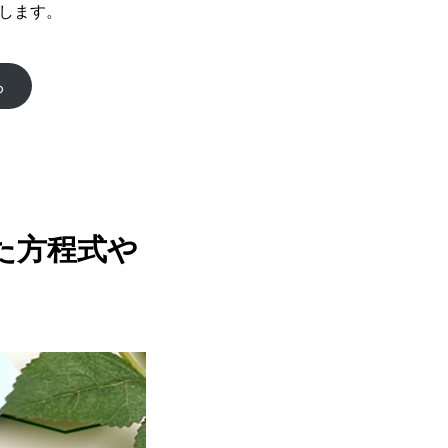
します。
ら
た方程式や