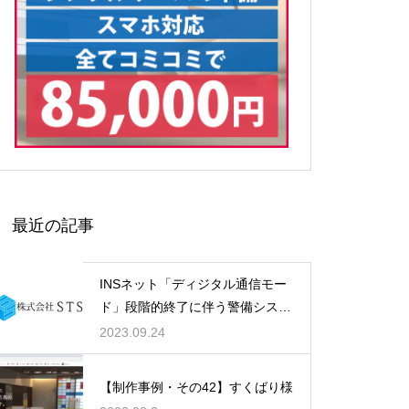
最近の記事
INSネット「ディジタル通信モー
ド」段階的終了に伴う警備システ
ム刷新費用のお悩み、STSが解決
2023.09.24
します！
【制作事例・その42】すくばり様