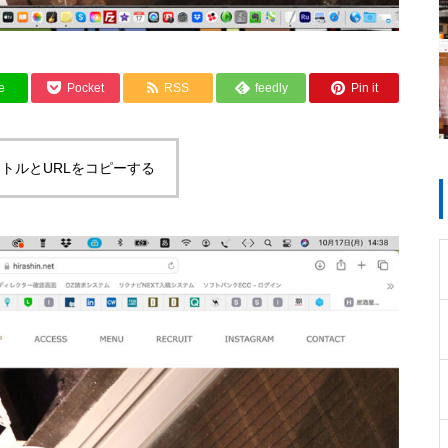
e
Pocket
RSS
feedly
Pin it
トルとURLをコピーする